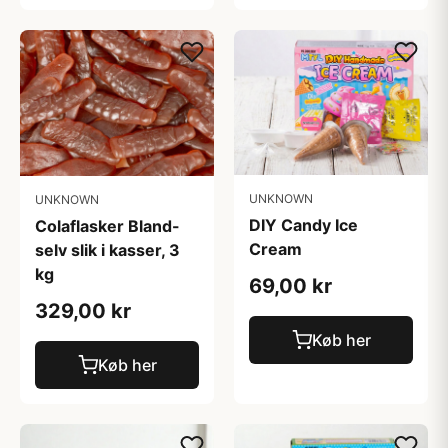
UNKNOWN
UNKNOWN
DIY Candy Ice
Colaflasker Bland-
Cream
selv slik i kasser, 3
kg ​
69,00 kr
329,00 kr
Køb her
Køb her