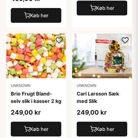
Køb her
Køb her
UNKNOWN
UNKNOWN
Brio Frugt Bland-
Carl Larsson Sæk
selv slik i kasser 2 kg
med Slik
249,00 kr
249,00 kr
Køb her
Køb her