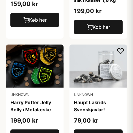
159,00 kr
199,00 kr
Køb her
Køb her
UNKNOWN
UNKNOWN
Harry Potter Jelly
Haupt Lakrids
Belly i Metalæske
Svenskjävlar!
199,00 kr
79,00 kr