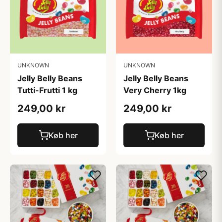
UNKNOWN
UNKNOWN
Jelly Belly Beans
Jelly Belly Beans
Tutti-Frutti 1 kg
Very Cherry 1kg
249,00 kr
249,00 kr
Køb her
Køb her