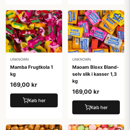
UNKNOWN
UNKNOWN
Mamba Frugtkola 1
Maoam Bloxx Bland-
kg
selv slik i kasser 1,3
kg
169,00 kr
169,00 kr
Køb her
Køb her