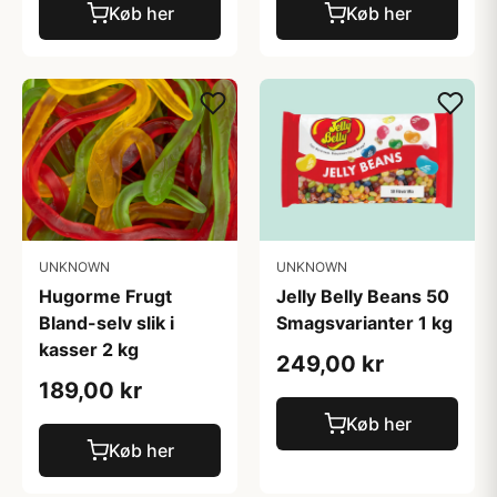
Køb her
Køb her
UNKNOWN
UNKNOWN
Hugorme Frugt
Jelly Belly Beans 50
Bland-selv slik i
Smagsvarianter 1 kg
kasser 2 kg
249,00 kr
189,00 kr
Køb her
Køb her