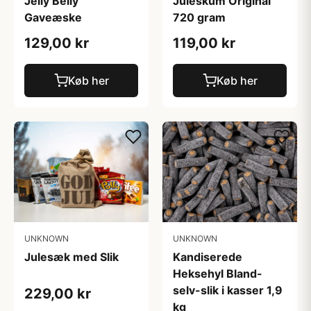
Jelly Belly
Juleskum Original
Gaveæske
720 gram
129,00 kr
119,00 kr
Køb her
Køb her
UNKNOWN
UNKNOWN
Julesæk med Slik
Kandiserede
Heksehyl Bland-
selv-slik i kasser 1,9
229,00 kr
kg