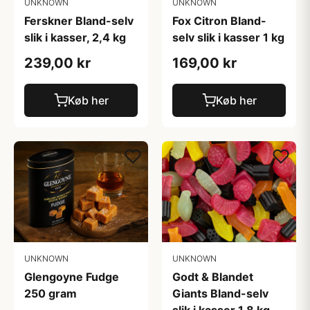
UNKNOWN
UNKNOWN
Ferskner Bland-selv
Fox Citron Bland-
slik i kasser, 2,4 kg ​
selv slik i kasser 1 kg
239,00 kr
169,00 kr
Køb her
Køb her
UNKNOWN
UNKNOWN
Glengoyne Fudge
Godt & Blandet
250 gram
Giants Bland-selv
slik i kasser 1,8 kg