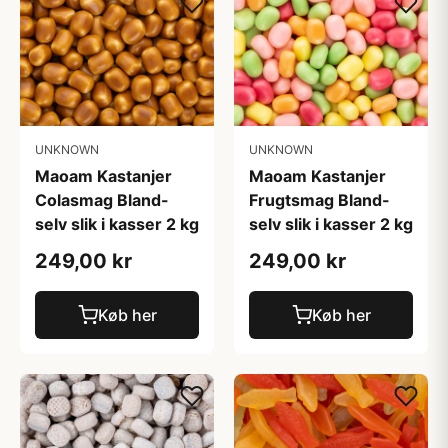
UNKNOWN
UNKNOWN
Maoam Kastanjer
Maoam Kastanjer
Colasmag Bland-
Frugtsmag Bland-
selv slik i kasser 2 kg
selv slik i kasser 2 kg
249,00 kr
249,00 kr
Køb her
Køb her