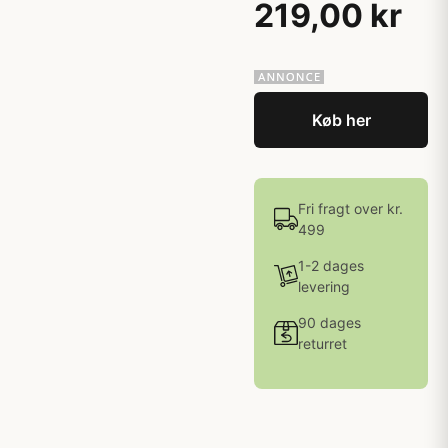
219,00 kr
Køb her
Fri fragt over kr.
499
1-2 dages
levering
90 dages
returret