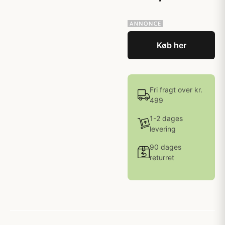
Køb her
Fri fragt over kr.
499
1-2 dages
levering
90 dages
returret