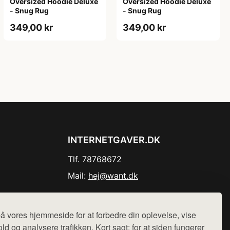
Oversized Hoodie Deluxe
Oversized Hoodie Deluxe
- Snug Rug
- Snug Rug
349,00 kr
349,00 kr
INTERNETGAVER.DK
Tlf. 78768672
Mail:
hej@want.dk
Cookie- og privatlivspolitik
å vores hjemmeside for at forbedre din oplevelse, vise
ld og analysere trafikken. Kort sagt: for at siden fungerer