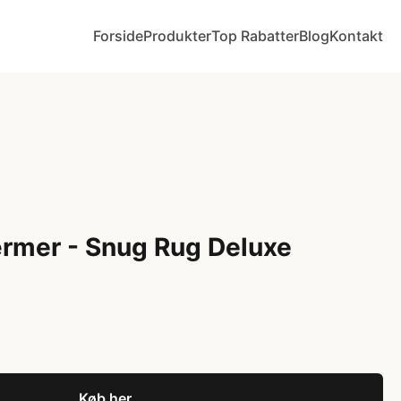
Forside
Produkter
Top Rabatter
Blog
Kontakt
mer - Snug Rug Deluxe
Køb her