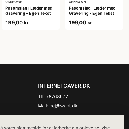
UNKNOWN
UNKNOWN
Pasomslag i Læder med
Pasomslag i Læder med
Gravering - Egen Tekst
Gravering - Egen Tekst
199,00 kr
199,00 kr
INTERNETGAVER.DK
Tlf. 78768672
Mail:
hej@want.dk
Cookie- og privatlivspolitik
å vores hjemmeside for at forbedre din oplevelse, vise