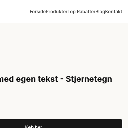
Forside
Produkter
Top Rabatter
Blog
Kontakt
ed egen tekst - Stjernetegn
Køb her