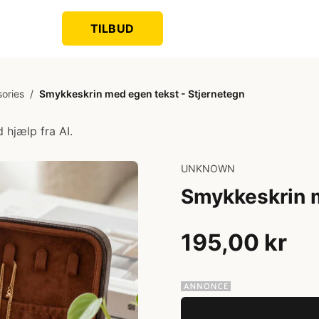
TILBUD
sories
/
Smykkeskrin med egen tekst - Stjernetegn
 hjælp fra AI.
UNKNOWN
Smykkeskrin m
195,00 kr