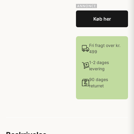
Køb her
Fri fragt over kr.
499
1-2 dages
levering
90 dages
returret