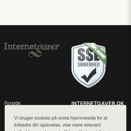
Forside
INTERNETGAVER.DK
Produkter
Tlf. 78768672
Top Rabatter
Vi bruger cookies på vores hjemmeside for at
Mail:
hej@want.dk
Blog
forbedre din oplevelse, vise mere relevant