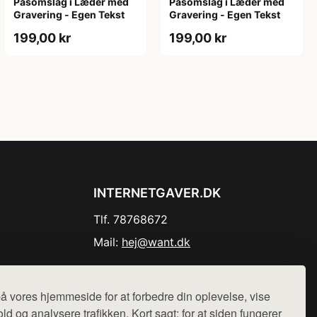
Pasomslag i Læder med
Pasomslag i Læder med
Gravering - Egen Tekst
Gravering - Egen Tekst
199,00 kr
199,00 kr
INTERNETGAVER.DK
Tlf. 78768672
Mail:
hej@want.dk
Cookie- og privatlivspolitik
å vores hjemmeside for at forbedre din oplevelse, vise
ld og analysere trafikken. Kort sagt: for at siden fungerer