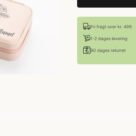
Fri fragt over kr. 499
1-2 dages levering
90 dages returret