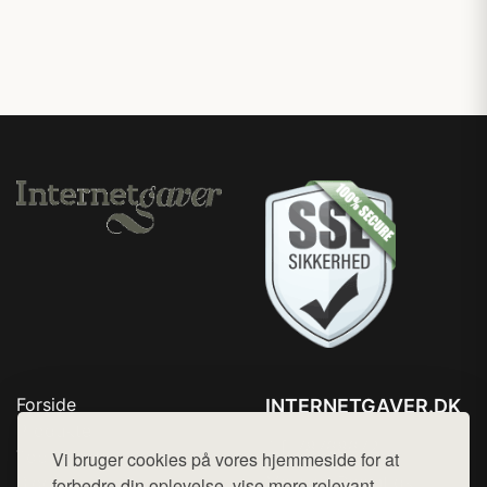
Forside
INTERNETGAVER.DK
Produkter
Tlf. 78768672
Top Rabatter
Vi bruger cookies på vores hjemmeside for at
Mail:
hej@want.dk
Blog
forbedre din oplevelse, vise mere relevant