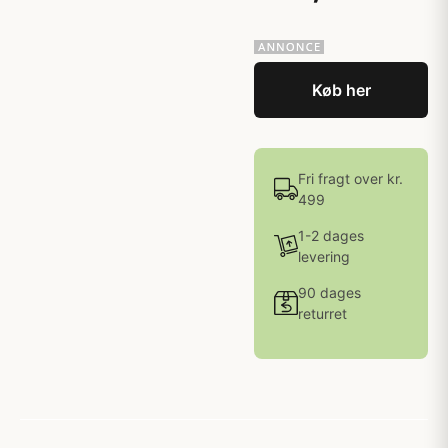
Køb her
Fri fragt over kr.
499
1-2 dages
levering
90 dages
returret