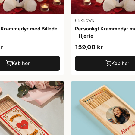
UNKNOWN
t Krammedyr med Billede
Personligt Krammedyr me
- Hjerte
kr
159,00 kr
Køb her
Køb her