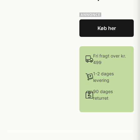
Køb her
Fri fragt over kr.
499
1-2 dages
levering
90 dages
returret