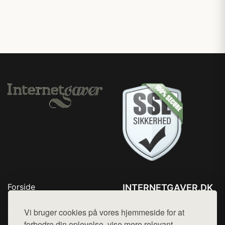
Forside
INTERNETGAVER.DK
Produkter
Tlf. 78768672
Top Rabatter
Vi bruger cookies på vores hjemmeside for at
Mail:
hej@want.dk
Blog
forbedre din oplevelse, vise mere relevant