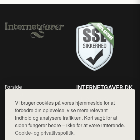
Forside
INTERNETGAVER.DK
Produkter
Tlf. 78768672
Top Rabatter
Vi bruger cookies på vores hjemmeside for at
Mail:
hej@want.dk
Blog
forbedre din oplevelse, vise mere relevant
Kontakt
indhold og analysere trafikken. Kort sagt: for at
Cookie- og privatlivspolitik
siden fungerer bedre – ikke for at være irriterende.
Cookie- og privatlivspolitik.