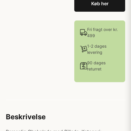
Køb her
Fri fragt over kr.
499
1-2 dages
levering
90 dages
returret
Beskrivelse