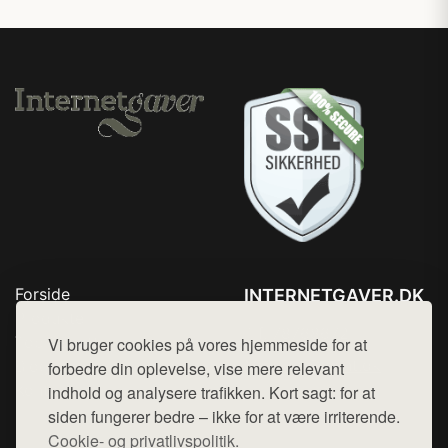
Forside
INTERNETGAVER.DK
Produkter
Tlf. 78768672
Top Rabatter
Vi bruger cookies på vores hjemmeside for at
Mail:
hej@want.dk
Blog
forbedre din oplevelse, vise mere relevant
Kontakt
indhold og analysere trafikken. Kort sagt: for at
Cookie- og privatlivspolitik
siden fungerer bedre – ikke for at være irriterende.
Cookie- og privatlivspolitik.