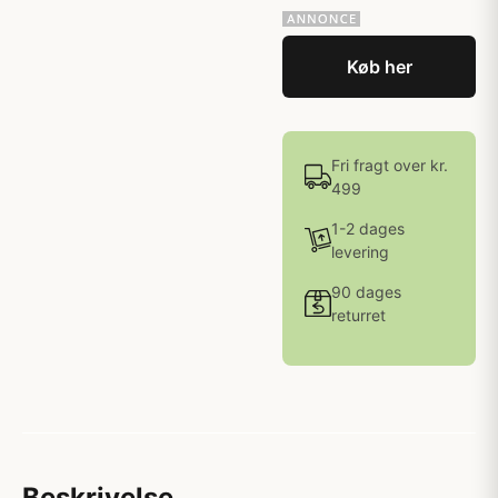
Køb her
Fri fragt over kr.
499
1-2 dages
levering
90 dages
returret
Beskrivelse