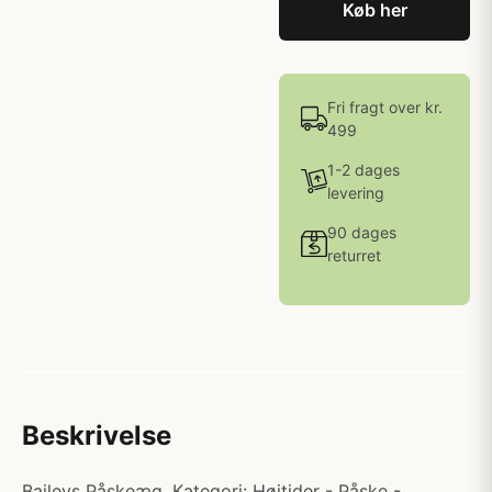
Køb her
Fri fragt over kr.
499
1-2 dages
levering
90 dages
returret
Beskrivelse
Baileys Påskeæg. Kategori: Højtider - Påske -