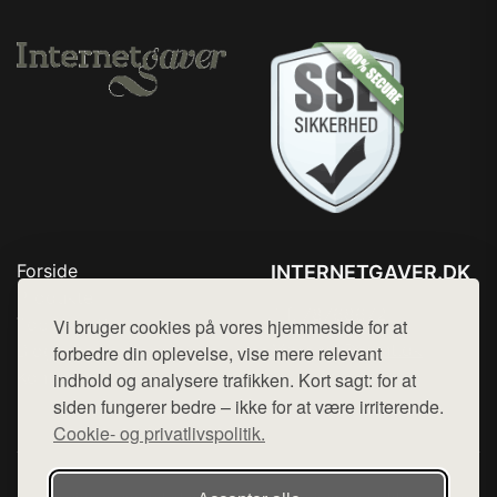
Forside
INTERNETGAVER.DK
Produkter
Tlf. 78768672
Top Rabatter
Vi bruger cookies på vores hjemmeside for at
Mail:
hej@want.dk
Blog
forbedre din oplevelse, vise mere relevant
Kontakt
indhold og analysere trafikken. Kort sagt: for at
Cookie- og privatlivspolitik
siden fungerer bedre – ikke for at være irriterende.
Cookie- og privatlivspolitik.