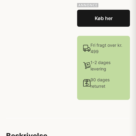
Køb her
Fri fragt over kr.
499
1-2 dages
levering
90 dages
returret
Beskrivelse