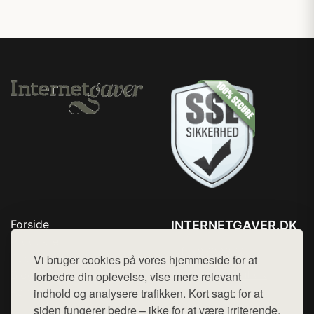
Forside
INTERNETGAVER.DK
Produkter
Tlf. 78768672
Top Rabatter
Vi bruger cookies på vores hjemmeside for at
Mail:
hej@want.dk
Blog
forbedre din oplevelse, vise mere relevant
Kontakt
indhold og analysere trafikken. Kort sagt: for at
Cookie- og privatlivspolitik
siden fungerer bedre – ikke for at være irriterende.