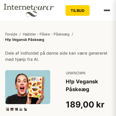
TILBUD
Forside
/
Højtider - Påske - Påskeæg
/
H!p Vegansk Påskeæg
Dele af indholdet på denne side kan være genereret
med hjælp fra AI.
UNKNOWN
H!p Vegansk
Påskeæg
189,00 kr