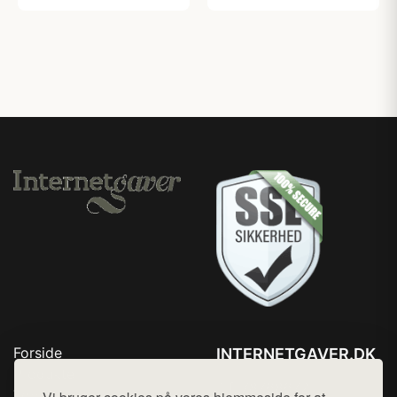
Forside
INTERNETGAVER.DK
Produkter
Tlf. 78768672
Top Rabatter