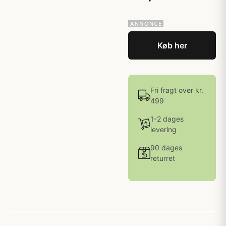
Køb her
Fri fragt over kr.
499
1-2 dages
levering
90 dages
returret