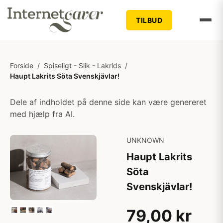
TILBUD
Forside
/
Spiseligt - Slik - Lakrids
/
Haupt Lakrits Söta Svenskjävlar!
Dele af indholdet på denne side kan være genereret
med hjælp fra AI.
UNKNOWN
Haupt Lakrits
Söta
Svenskjävlar!
79,00 kr