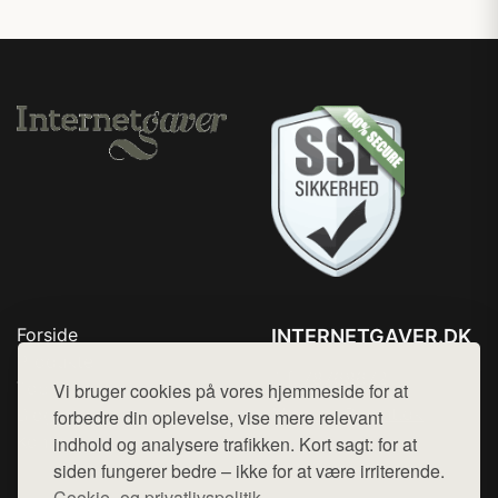
Forside
INTERNETGAVER.DK
Produkter
Tlf. 78768672
Top Rabatter
Vi bruger cookies på vores hjemmeside for at
Mail:
hej@want.dk
Blog
forbedre din oplevelse, vise mere relevant
Kontakt
indhold og analysere trafikken. Kort sagt: for at
Cookie- og privatlivspolitik
siden fungerer bedre – ikke for at være irriterende.
Cookie- og privatlivspolitik.