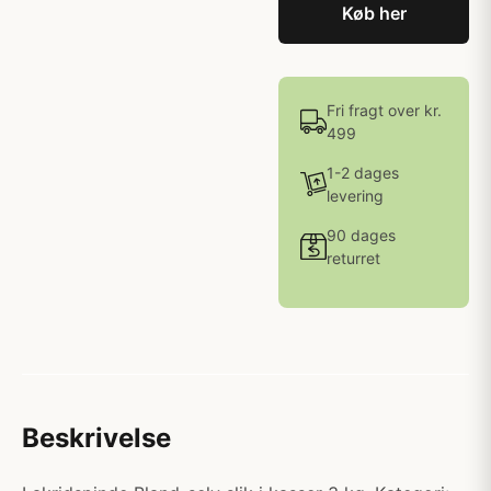
Køb her
Fri fragt over kr.
499
1-2 dages
levering
90 dages
returret
Beskrivelse