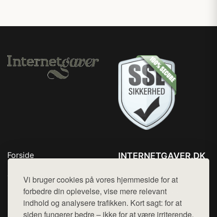
Forside
INTERNETGAVER.DK
Produkter
Tlf. 78768672
Top Rabatter
Vi bruger cookies på vores hjemmeside for at
Mail:
hej@want.dk
Blog
forbedre din oplevelse, vise mere relevant
Kontakt
indhold og analysere trafikken. Kort sagt: for at
Cookie- og privatlivspolitik
siden fungerer bedre – ikke for at være irriterende.