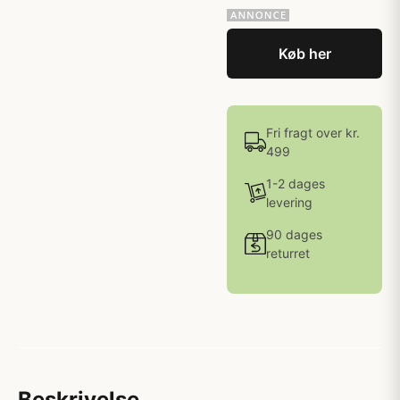
Køb her
Fri fragt over kr.
499
1-2 dages
levering
90 dages
returret
Beskrivelse