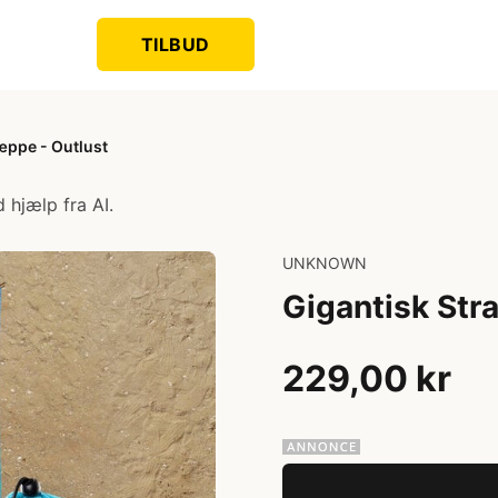
TILBUD
æppe - Outlust
 hjælp fra AI.
UNKNOWN
Gigantisk Str
229,00 kr