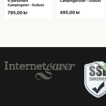
6-personers
Campingbruser - Outlust
Campingstol - Outlust
495,00 kr
795,00 kr