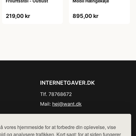
Friluftsstol - Outlust
Mobil Hængekøje
219,00 kr
895,00 kr
INTERNETGAVER.DK
Tlf. 78768672
Mail:
hej@want.dk
Cookie- og privatlivspolitik
å vores hjemmeside for at forbedre din oplevelse, vise
ld og analysere trafikken. Kort sagt: for at siden fungerer