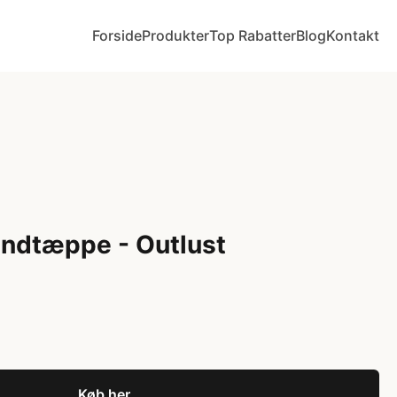
Forside
Produkter
Top Rabatter
Blog
Kontakt
andtæppe - Outlust
Køb her