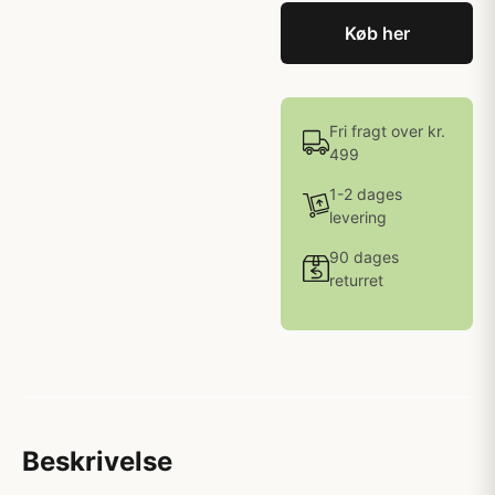
Køb her
Fri fragt over kr.
499
1-2 dages
levering
90 dages
returret
Beskrivelse