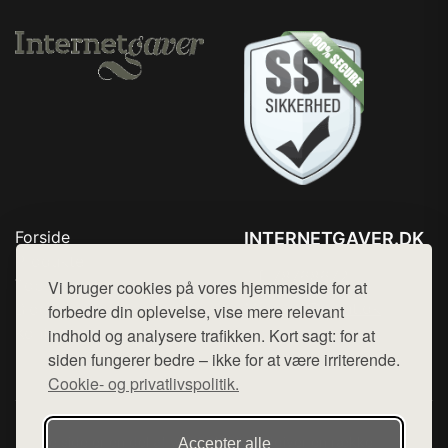
Forside
INTERNETGAVER.DK
Produkter
Tlf. 78768672
Top Rabatter
Vi bruger cookies på vores hjemmeside for at
Mail:
hej@want.dk
Blog
forbedre din oplevelse, vise mere relevant
Kontakt
indhold og analysere trafikken. Kort sagt: for at
Cookie- og privatlivspolitik
siden fungerer bedre – ikke for at være irriterende.
Cookie- og privatlivspolitik.
Denne side er en del af want.dk, der udgiver en række
Accepter alle