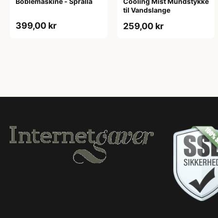
Boblemaskine - Spralla
Cooling Mist Mundstykke
til Vandslange
399,00 kr
259,00 kr