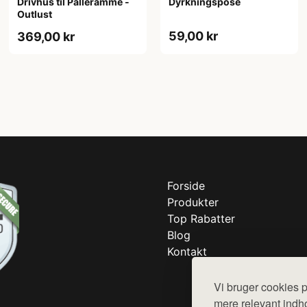
Drivhus til Palleramme -
Dyrkningspose
Outlust
59,00 kr
369,00 kr
Forside
Produkter
Top Rabatter
Blog
Kontakt
Vi bruger cookies p
mere relevant indho