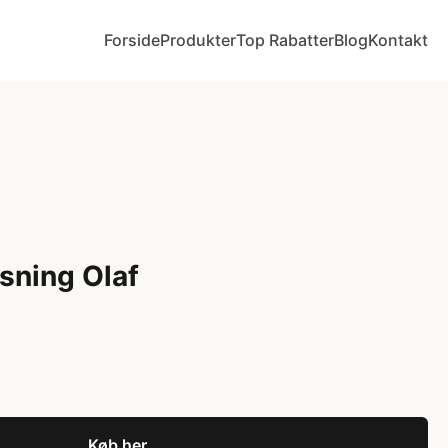
Forside
Produkter
Top Rabatter
Blog
Kontakt
sning Olaf
Køb her