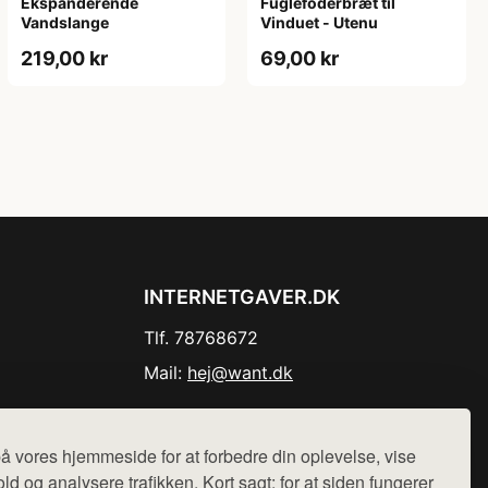
Ekspanderende
Fuglefoderbræt til
Vandslange
Vinduet - Utenu
219,00 kr
69,00 kr
INTERNETGAVER.DK
Tlf. 78768672
Mail:
hej@want.dk
Cookie- og privatlivspolitik
å vores hjemmeside for at forbedre din oplevelse, vise
ld og analysere trafikken. Kort sagt: for at siden fungerer