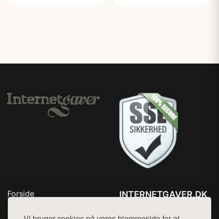
Forside
INTERNETGAVER.DK
Produkter
Tlf. 78768672
Top Rabatter
Vi bruger cookies på vores hjemmeside for at