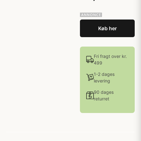
Køb her
Fri fragt over kr.
499
1-2 dages
levering
90 dages
returret