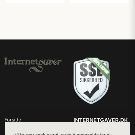
Forside
INTERNETGAVER.DK
Produkter
Tlf. 78768672
Top Rabatter
Vi bruger cookies på vores hjemmeside for at