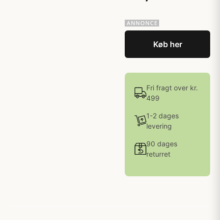
Køb her
Fri fragt over kr.
499
1-2 dages
levering
90 dages
returret