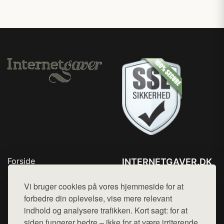
Forside
INTERNETGAVER.DK
Produkter
Tlf. 78768672
Top Rabatter
Vi bruger cookies på vores hjemmeside for at
Mail:
hej@want.dk
Blog
forbedre din oplevelse, vise mere relevant
Kontakt
indhold og analysere trafikken. Kort sagt: for at
Cookie- og privatlivspolitik
siden fungerer bedre – ikke for at være irriterende.