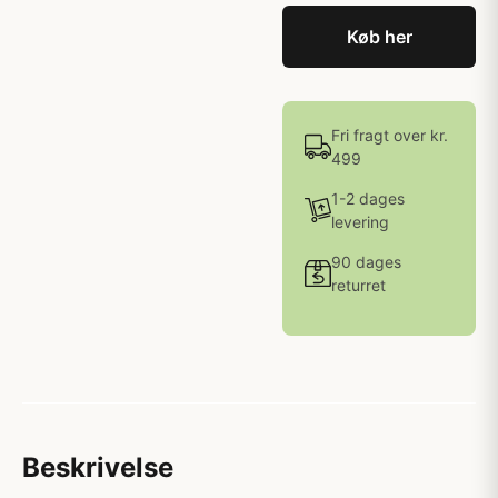
Køb her
Fri fragt over kr.
499
1-2 dages
levering
90 dages
returret
Beskrivelse