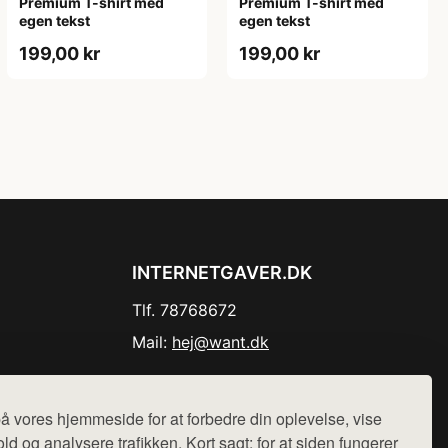
Premium T-shirt med
Premium T-shirt med
egen tekst
egen tekst
199,00 kr
199,00 kr
INTERNETGAVER.DK
Tlf. 78768672
Mail:
hej@want.dk
Cookie- og privatlivspolitik
å vores hjemmeside for at forbedre din oplevelse, vise
ld og analysere trafikken. Kort sagt: for at siden fungerer