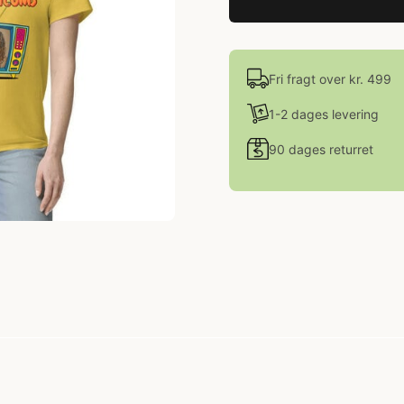
Fri fragt over kr. 499
1-2 dages levering
90 dages returret