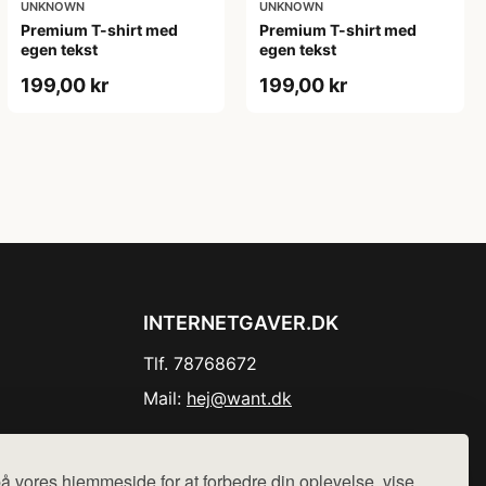
UNKNOWN
UNKNOWN
Premium T-shirt med
Premium T-shirt med
egen tekst
egen tekst
199,00 kr
199,00 kr
INTERNETGAVER.DK
Tlf. 78768672
Mail:
hej@want.dk
Cookie- og privatlivspolitik
å vores hjemmeside for at forbedre din oplevelse, vise