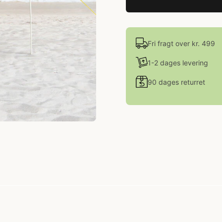
Fri fragt over kr. 499
1-2 dages levering
90 dages returret