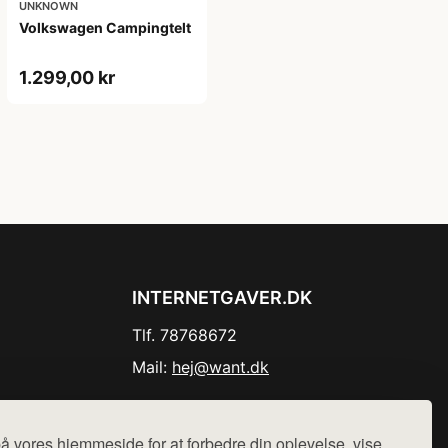
UNKNOWN
Volkswagen Campingtelt
1.299,00 kr
INTERNETGAVER.DK
Tlf. 78768672
Mail:
hej@want.dk
Cookie- og privatlivspolitik
å vores hjemmeside for at forbedre din oplevelse, vise