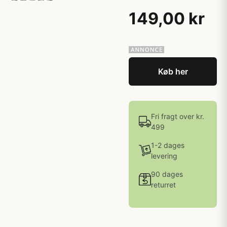
149,00 kr
Køb her
Fri fragt over kr.
499
1-2 dages
levering
90 dages
returret