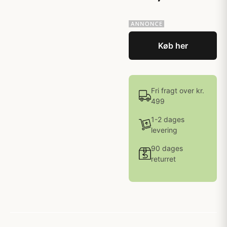
Køb her
Fri fragt over kr.
499
1-2 dages
levering
90 dages
returret