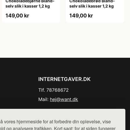
Chokoladebjørne Bland-
Chokoladebrød Bland-
selv slik i kasser 1,2 kg
selv slik i kasser 1,2 kg
149,00 kr
149,00 kr
INTERNETGAVER.DK
Tlf. 78768672
Mail:
hej@want.dk
Cookie- og privatlivspolitik
å vores hjemmeside for at forbedre din oplevelse, vise
ld og analysere trafikken. Kort sagt: for at siden fungerer