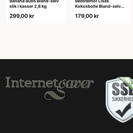
Banana Bubs Bland-selv
Bedstemor Lisas
slik i kasser 2,8 kg
Kokosbolle Bland-selv
slik i kasser 1,6 kg
299,00 kr
179,00 kr