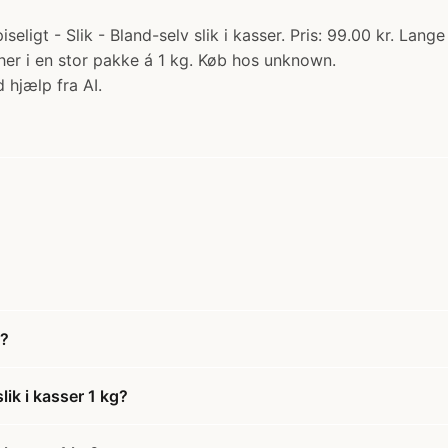
iseligt - Slik - Bland-selv slik i kasser. Pris: 99.00 kr. La
s her i en stor pakke á 1 kg. Køb hos unknown.
 hjælp fra AI.
g?
ik i kasser 1 kg?