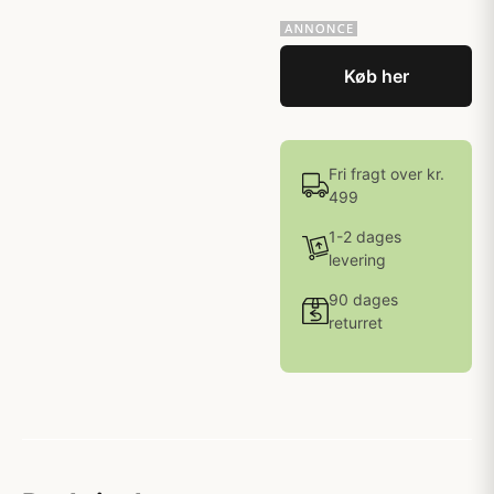
Køb her
Fri fragt over kr.
499
1-2 dages
levering
90 dages
returret