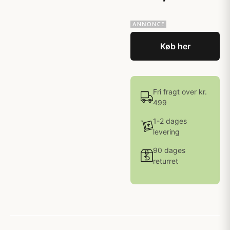
Køb her
Fri fragt over kr.
499
1-2 dages
levering
90 dages
returret