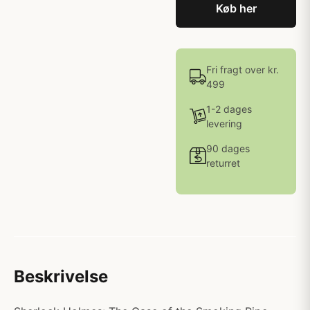
Køb her
Fri fragt over kr.
499
1-2 dages
levering
90 dages
returret
Beskrivelse