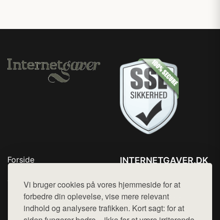
Forside
INTERNETGAVER.DK
Produkter
Tlf. 78768672
Top Rabatter
Vi bruger cookies på vores hjemmeside for at
Mail:
hej@want.dk
Blog
forbedre din oplevelse, vise mere relevant
Kontakt
indhold og analysere trafikken. Kort sagt: for at
Cookie- og privatlivspolitik
siden fungerer bedre – ikke for at være irriterende.