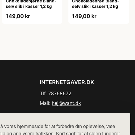
Chokoladebjørne Bland-
Chokoladebrød Bland-
selv slik i kasser 1,2 kg
selv slik i kasser 1,2 kg
149,00 kr
149,00 kr
INTERNETGAVER.DK
Tlf. 78768672
Mail:
hej@want.dk
Cookie- og privatlivspolitik
å vores hjemmeside for at forbedre din oplevelse, vise
ld og analysere trafikken. Kort sagt: for at siden fungerer