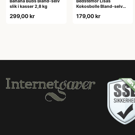
Banana Bubs Bland-selv
Bedstemor Lisas
slik i kasser 2,8 kg
Kokosbolle Bland-selv
slik i kasser 1,6 kg
299,00 kr
179,00 kr