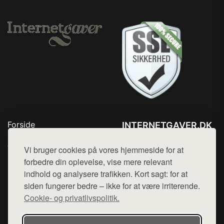
Forside
INTERNETGAVER.DK
Produkter
Tlf. 78768672
Top Rabatter
Vi bruger cookies på vores hjemmeside for at
Mail:
hej@want.dk
Blog
forbedre din oplevelse, vise mere relevant
Kontakt
indhold og analysere trafikken. Kort sagt: for at
Cookie- og privatlivspolitik
siden fungerer bedre – ikke for at være irriterende.
Cookie- og privatlivspolitik.