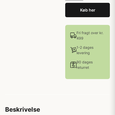
Køb her
Fri fragt over kr.
499
1-2 dages
levering
90 dages
returret
Beskrivelse