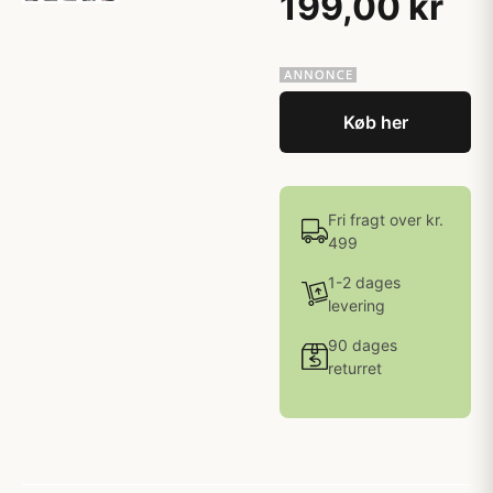
199,00 kr
Køb her
Fri fragt over kr.
499
1-2 dages
levering
90 dages
returret