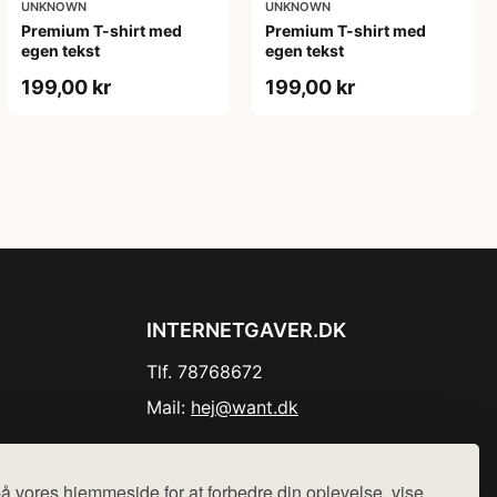
UNKNOWN
UNKNOWN
Premium T-shirt med
Premium T-shirt med
egen tekst
egen tekst
199,00 kr
199,00 kr
INTERNETGAVER.DK
Tlf. 78768672
Mail:
hej@want.dk
Cookie- og privatlivspolitik
å vores hjemmeside for at forbedre din oplevelse, vise