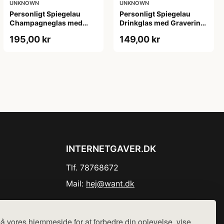
UNKNOWN
UNKNOWN
Personligt Spiegelau
Personligt Spiegelau
Champagneglas med
Drinkglas med Gravering
Gravering - Initialer
- Egen Tekst
195,00 kr
149,00 kr
INTERNETGAVER.DK
Tlf. 78768672
Mail:
hej@want.dk
Cookie- og privatlivspolitik
å vores hjemmeside for at forbedre din oplevelse, vise