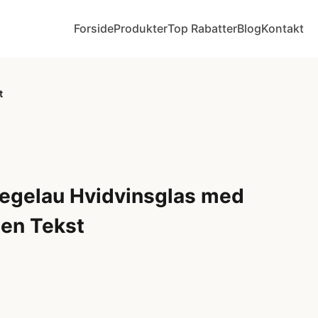
Forside
Produkter
Top Rabatter
Blog
Kontakt
t
iegelau Hvidvinsglas med
gen Tekst