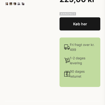
Køb her
Fri fragt over kr.
499
1-2 dages
levering
90 dages
returret