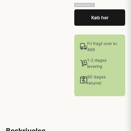
Køb her
Fri fragt over kr.
499
1-2 dages
levering
90 dages
returret
Beskrivelse