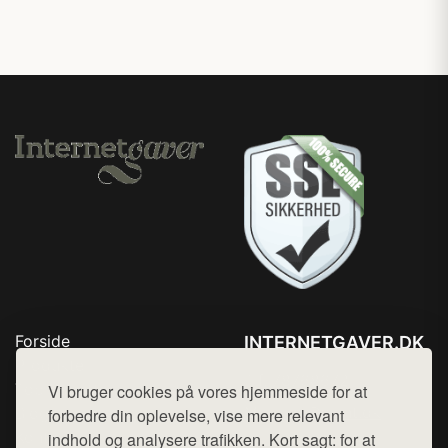
Forside
INTERNETGAVER.DK
Produkter
Tlf. 78768672
Top Rabatter
Vi bruger cookies på vores hjemmeside for at
Mail:
hej@want.dk
Blog
forbedre din oplevelse, vise mere relevant
Kontakt
indhold og analysere trafikken. Kort sagt: for at