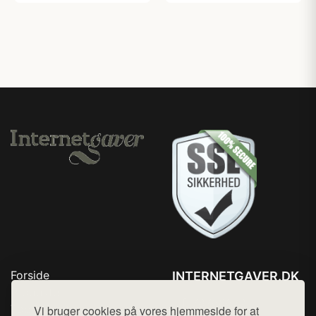
Forside
INTERNETGAVER.DK
Produkter
Tlf. 78768672
Top Rabatter
Vi bruger cookies på vores hjemmeside for at