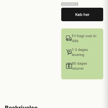
Køb her
Fri fragt over kr.
499
1-2 dages
levering
90 dages
returret
Beskrivelse