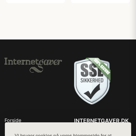
Forside
INTERNETGAVER.DK
Produkter
Tlf. 78768672
Top Rabatter
Vi bruger cookies på vores hjemmeside for at