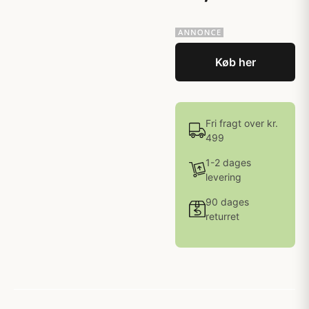
Køb her
Fri fragt over kr.
499
1-2 dages
levering
90 dages
returret