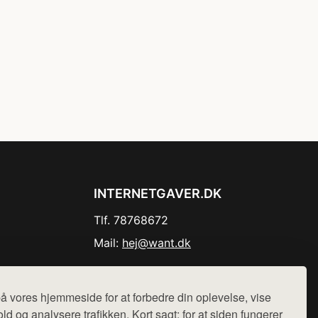
INTERNETGAVER.DK
Tlf. 78768672
Mail:
hej@want.dk
Cookie- og privatlivspolitik
å vores hjemmeside for at forbedre din oplevelse, vise
ld og analysere trafikken. Kort sagt: for at siden fungerer