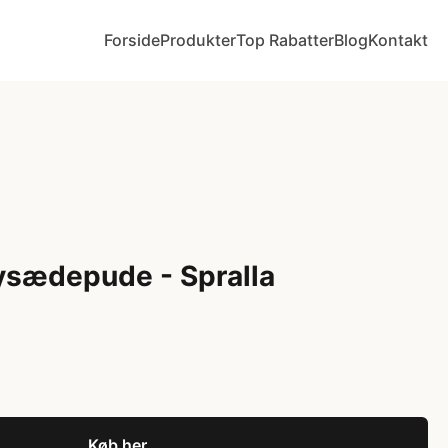
Forside
Produkter
Top Rabatter
Blog
Kontakt
ysædepude - Spralla
Køb her