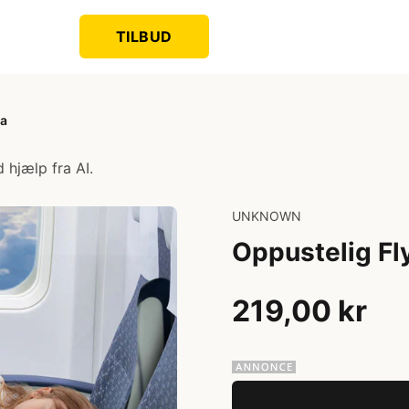
TILBUD
la
 hjælp fra AI.
UNKNOWN
Oppustelig Fl
219,00 kr