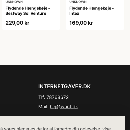
UNKNOWN
UNKNOWN
Flydende Hængekøje -
Flydende Hængekøje -
Bestway Sol Venture
Intex
229,00 kr
169,00 kr
INTERNETGAVER.DK
Tlf. 78768672
Mail:
hej@want.dk
Cookie- og privatlivspolitik
å vores hjemmeside for at forbedre din oplevelse, vise