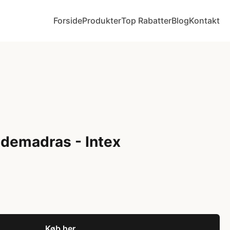
Forside
Produkter
Top Rabatter
Blog
Kontakt
demadras - Intex
Køb her