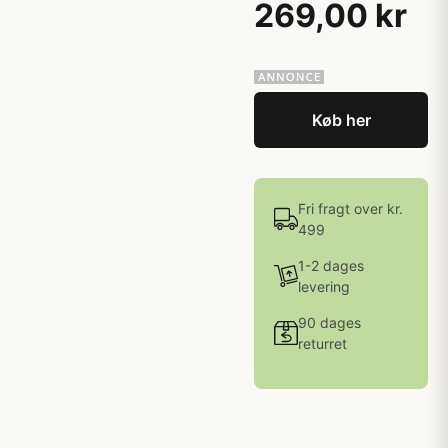
269,00 kr
Køb her
Fri fragt over kr.
499
1-2 dages
levering
90 dages
returret