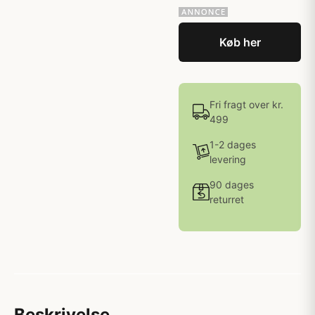
Køb her
Fri fragt over kr.
499
1-2 dages
levering
90 dages
returret
Beskrivelse