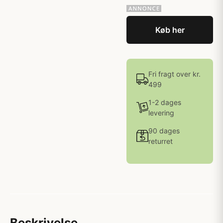
Køb her
Fri fragt over kr.
499
1-2 dages
levering
90 dages
returret
Beskrivelse