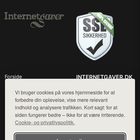
Forside
INTERNETGAVER.DK
Produkter
Tlf. 78768672
Top Rabatter
Vi bruger cookies på vores hjemmeside for at
Mail:
hej@want.dk
Blog
forbedre din oplevelse, vise mere relevant
Kontakt
indhold og analysere trafikken. Kort sagt: for at
Cookie- og privatlivspolitik
siden fungerer bedre – ikke for at være irriterende.
Cookie- og privatlivspolitik.