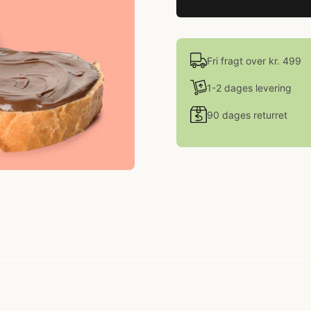
Fri fragt over kr. 499
1-2 dages levering
90 dages returret