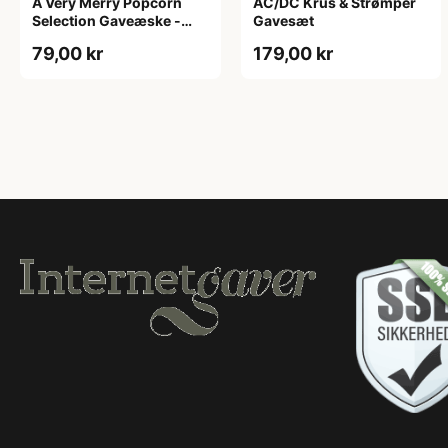
A Very Merry Popcorn
AC/DC Krus & Strømper
Selection Gaveæske -
Gavesæt
Joe & Seph’s
79,00 kr
179,00 kr