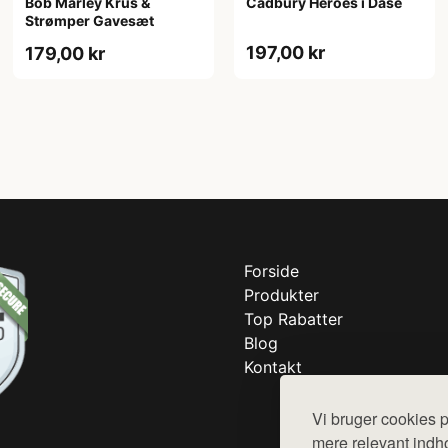
Bob Marley Krus &
Cadbury Heroes i Dåse
Strømper Gavesæt
197,00 kr
179,00 kr
Forside
Produkter
Top Rabatter
Blog
Kontakt
Vi bruger cookies p
mere relevant indho