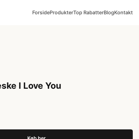
Forside
Produkter
Top Rabatter
Blog
Kontakt
ske I Love You
Køb her