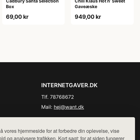
Cadbury Santa Selection
Chili Klaus Hot n’ Sweet
Box
Gaveæske
69,00 kr
949,00 kr
INTERNETGAVER.DK
Tlf. 78768672
Mail:
hej@want.dk
Cookie- og privatlivspolitik
å vores hjemmeside for at forbedre din oplevelse, vise
ld og analysere trafikken. Kort sagt: for at siden fungerer