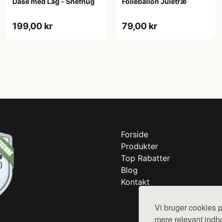
Dåse med Låg - Snefnug
Folieballon Juletræ
199,00 kr
79,00 kr
Forside
Produkter
Top Rabatter
Blog
Kontakt
Vi bruger cookies p
mere relevant indho