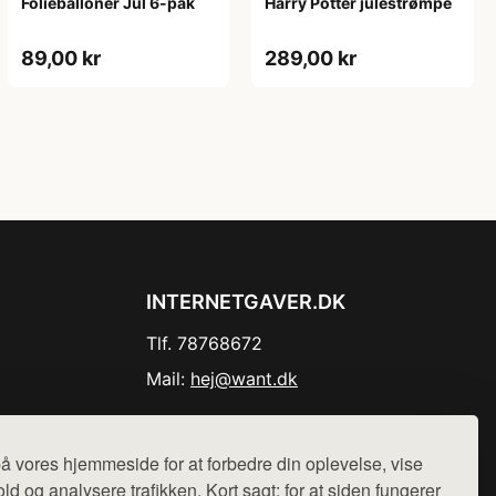
Folieballoner Jul 6-pak
Harry Potter julestrømpe
89,00 kr
289,00 kr
INTERNETGAVER.DK
Tlf. 78768672
Mail:
hej@want.dk
Cookie- og privatlivspolitik
å vores hjemmeside for at forbedre din oplevelse, vise
ld og analysere trafikken. Kort sagt: for at siden fungerer