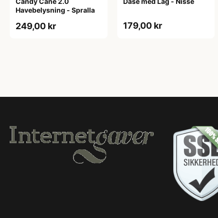
Candy Cane 2.0
Dåse med Låg - Nisse
Havebelysning - Spralla
179,00 kr
249,00 kr