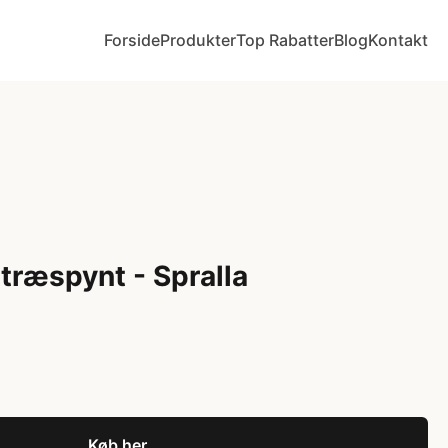
Forside
Produkter
Top Rabatter
Blog
Kontakt
træspynt - Spralla
Køb her