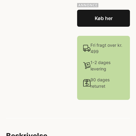
Køb her
Fri fragt over kr.
499
1-2 dages
levering
90 dages
returret
Beskrivelse