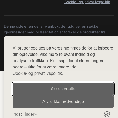
Cookie- og privatlivspolitik
Denne side er en del af want.dk, der udgiver en række
hjemmesider med præsentation af forskellige produkter fra
diverse webshops. Der sælges ikke varer fra denne side - vi
henviser til de shops, som sælger varen. Vi har heller ikke
Vi bruger cookies på vores hjemmeside for at forbedre
varerne på lager.
din oplevelse, vise mere relevant indhold og
analysere trafikken. Kort sagt: for at siden fungerer
© 2026 internetgaver.dk. Alle rettigheder forbeholdes.
bedre – ikke for at være irriterende.
Cookie- og privatlivspolitik.
Accepter alle
Afvis ikke‑nødvendige
Indstillinger