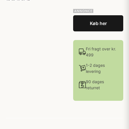
Køb her
Fri fragt over kr.
499
1-2 dages
levering
90 dages
returret