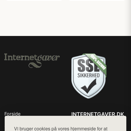
Forside
INTERNETGAVER.DK
Produkter
Tlf. 78768672
Top Rabatter
Vi bruger cookies på vores hjemmeside for at